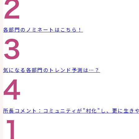
各部門のノミネートはこちら！
気になる各部門のトレンド予測は…？
所長コメント：コミュニティが"村化"し、更に生き