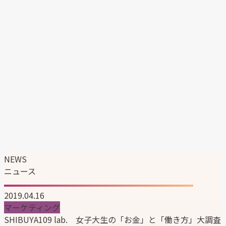
エンタテイメント事業
マーケティングソリューション事業
韓国ブランドの日本展開支援
企業情報
企業理念
代表メッセージ
会社概要
会社沿革
組織図
サステナビリティ
ニュース
採用情報
NEWS
ニュース
2019.04.16
マーケティング
SHIBUYA109 lab. 女子大生の「お金」と「働き方」大調査