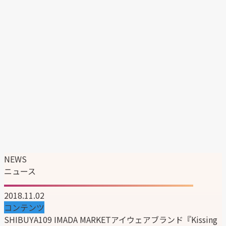
エンタテイメント事業
マーケティングソリューション事業
韓国ブランドの日本展開支援
企業情報
企業理念
代表メッセージ
会社概要
会社沿革
組織図
サステナビリティ
ニュース
採用情報
NEWS
ニュース
2018.11.02
コンテンツ
SHIBUYA109 IMADA MARKETアイウェアブランド『Kissing