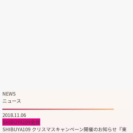
エンタテイメント事業
マーケティングソリューション事業
韓国ブランドの日本展開支援
企業情報
企業理念
代表メッセージ
会社概要
会社沿革
組織図
サステナビリティ
ニュース
採用情報
NEWS
ニュース
2018.11.06
SHIBUYA109全体
SHIBUYA109 クリスマスキャンペーン開催のお知らせ『東