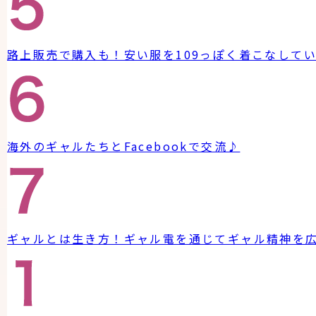
路上販売で購入も！安い服を109っぽく着こなして
海外のギャルたちとFacebookで交流♪
ギャルとは生き方！ギャル電を通じてギャル精神を