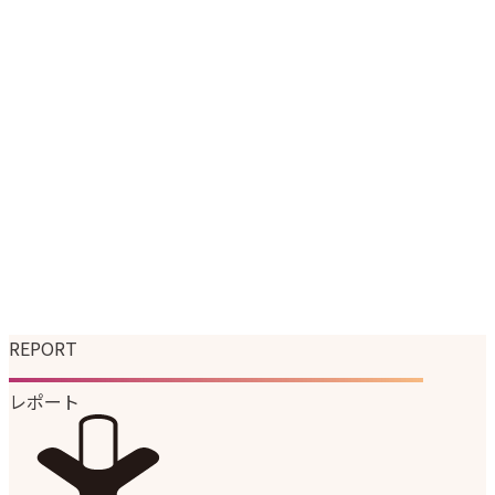
エンタテイメント事業
マーケティングソリューション事業
韓国ブランドの日本展開支援
企業情報
企業理念
代表メッセージ
会社概要
会社沿革
組織図
サステナビリティ
ニュース
採用情報
REPORT
レポート