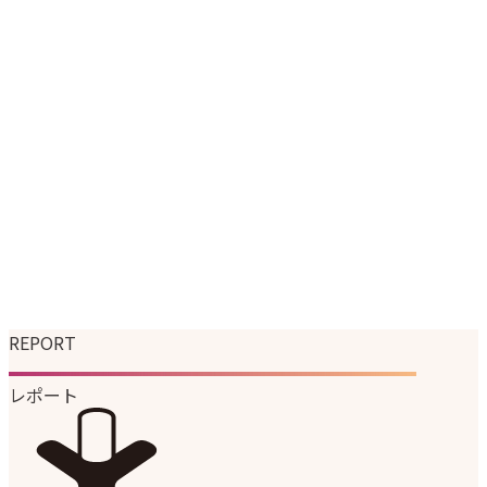
エンタテイメント事業
マーケティングソリューション事業
韓国ブランドの日本展開支援
企業情報
企業理念
代表メッセージ
会社概要
会社沿革
組織図
サステナビリティ
ニュース
採用情報
REPORT
レポート