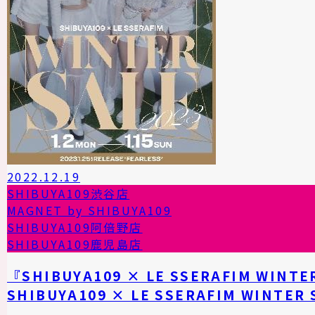
2022.12.19
SHIBUYA109渋谷店
MAGNET by SHIBUYA109
SHIBUYA109阿倍野店
SHIBUYA109鹿児島店
『SHIBUYA109 × LE SSERAFIM WINTE
SHIBUYA109 × LE SSERAFIM WINTER 