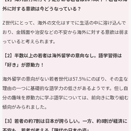
外
に対する
意欲は今どうなっている？
Z世代にとって、海外の文化はすでに生活の中に溶け込んで
おり、金銭面や治安などの不安から海外に対する意欲は弱ま
っていると考えられます。
【2】
半数以上の若者は
海外
留学の意向なし。語学習得は
「好き」が原動力！
海外留学の意向がない若者世代は57.5％にのぼり、その主な
理由の一つに基礎的な語学力の低さがあるようです。但し自
分の趣味を原動力に学ぶ語学については、前向きに取り組む
傾向がみられました。
【3】
若者の約
7
割は日本が誇らしい。一方、約
8
割が経済に
不安も。若者が考える「現代の日本の姿」