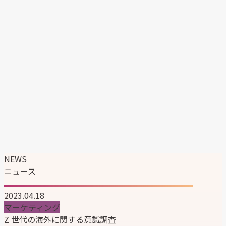
エンタテイメント事業
マーケティングソリューション事業
韓国ブランドの日本展開支援
企業情報
企業理念
代表メッセージ
会社概要
会社沿革
組織図
サステナビリティ
ニュース
採用情報
NEWS
ニュース
2023.04.18
マーケティング
Z 世代の海外に関する意識調査