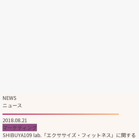
エンタテイメント事業
マーケティングソリューション事業
韓国ブランドの日本展開支援
企業情報
企業理念
代表メッセージ
会社概要
会社沿革
組織図
サステナビリティ
ニュース
採用情報
NEWS
ニュース
2018.08.21
マーケティング
SHIBUYA109 lab.「エクササイズ・フィットネス」に関する