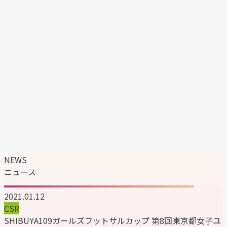
エンタテイメント事業
マーケティングソリューション事業
韓国ブランドの日本展開支援
企業情報
企業理念
代表メッセージ
会社概要
会社沿革
組織図
サステナビリティ
ニュース
採用情報
NEWS
ニュース
2021.01.12
CSR
SHIBUYA109ガールズフットサルカップ 第8回東京都女子ユ