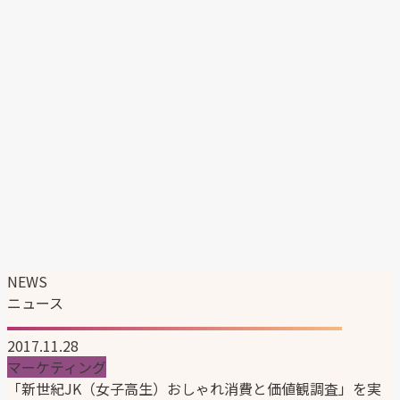
エンタテイメント事業
マーケティングソリューション事業
韓国ブランドの日本展開支援
企業情報
企業理念
代表メッセージ
会社概要
会社沿革
組織図
サステナビリティ
ニュース
採用情報
NEWS
ニュース
2017.11.28
マーケティング
「新世紀JK（女子高生）おしゃれ消費と価値観調査」を実