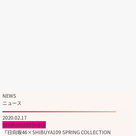
エンタテイメント事業
マーケティングソリューション事業
韓国ブランドの日本展開支援
企業情報
企業理念
代表メッセージ
会社概要
会社沿革
組織図
サステナビリティ
ニュース
採用情報
NEWS
ニュース
2020.02.17
SHIBUYA109渋谷店
『日向坂46×SHIBUYA109 SPRING COLLECTION